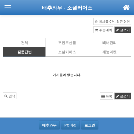
배추와무
- 소셜커머스
총 게시물 0건, 최근 0 건
주문내역
글쓰기
전체
포인트선물
배너관리
질문답변
소셜커머스
재능마켓
게시물이 없습니다.
검색
목록
글쓰기
배추와무
PC버전
로그인