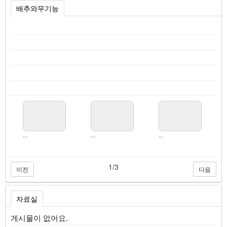
배추와무기능
...
...
...
1/3
이전
다음
자료실
게시물이 없어요.
게